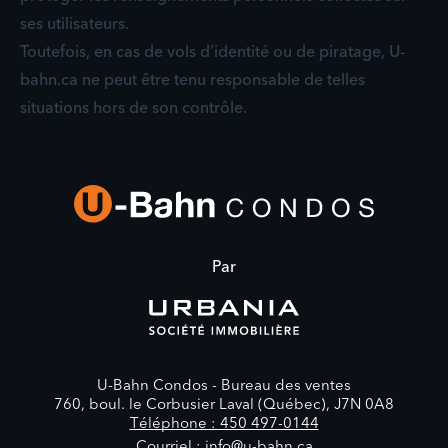
ses utilisateurs.
Toutefois, en cas de vols d’identité ou de piratage, U-
bahn.ca ne peut être tenu responsable de telles
situations hors de son contrôle.
Par
U-Bahn Condos -
Bureau des ventes
760, boul. le Corbusier Laval (Québec), J7N 0A8
Téléphone : 450 497-0144
Courriel : info@u-bahn.ca