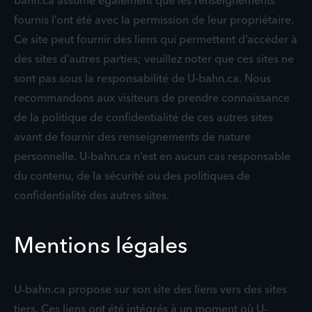
bahn.ca assume également que les renseignements
fournis l’ont été avec la permission de leur propriétaire.
Ce site peut fournir des liens qui permettent d’accéder à
des sites d’autres parties; veuillez noter que ces sites ne
sont pas sous la responsabilité de U-bahn.ca. Nous
recommandons aux visiteurs de prendre connaissance
de la politique de confidentialité de ces autres sites
avant de fournir des renseignements de nature
personnelle. U-bahn.ca n’est en aucun cas responsable
du contenu, de la sécurité ou des politiques de
confidentialité des autres sites.
Mentions légales
U-bahn.ca propose sur son site des liens vers des sites
tiers. Ces liens ont été intégrés à un moment où U-